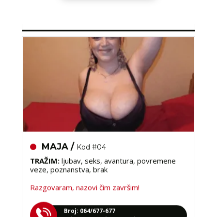
tel:0,93€ - mob:1,12€ min
MAJA /
Kod #04
TRAŽIM:
ljubav, seks, avantura, povremene
veze, poznanstva, brak
Razgovaram, nazovi čim završim!
Broj: 064/677-677
tel:0,93€ - mob:1,12€ min