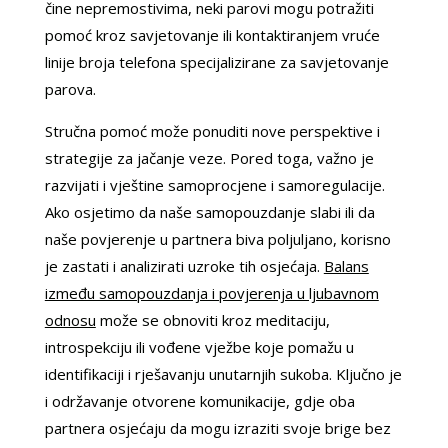
čine nepremostivima, neki parovi mogu potražiti
pomoć kroz savjetovanje ili kontaktiranjem vruće
linije broja telefona specijalizirane za savjetovanje
parova.
Stručna pomoć može ponuditi nove perspektive i
strategije za jačanje veze. Pored toga, važno je
razvijati i vještine samoprocjene i samoregulacije.
Ako osjetimo da naše samopouzdanje slabi ili da
naše povjerenje u partnera biva poljuljano, korisno
je zastati i analizirati uzroke tih osjećaja.
Balans
između samopouzdanja i povjerenja u ljubavnom
odnosu
može se obnoviti kroz meditaciju,
introspekciju ili vođene vježbe koje pomažu u
identifikaciji i rješavanju unutarnjih sukoba. Ključno je
i održavanje otvorene komunikacije, gdje oba
partnera osjećaju da mogu izraziti svoje brige bez