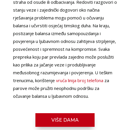
straha od osude ili odbacivanja. Redoviti razgovori o
stanju veze i zajednički dogovori oko načina
rješavanja problema mogu pomoći u očuvanju
balansa i učvrstiti osjećaj timskog duha. Na kraju,
postizanje balansa između samopouzdanja i
povjerenja u ljubavnom odnosu zahtijeva strpljenje,
posvećenost i spremnost na kompromise. Svaka
prepreka koju par prevlada zajedno može poslužiti
kao prilika za jačanje veze i produbljivanje
međusobnog razumijevanja i povjerenja. U teškim
trenucima, korištenje
vruća linija broj telefona
za
LILIANA /
parove može pružiti neophodnu podršku za
Kod #69
očuvanje balansa u ljubavnom odnosu.
TRAŽIM:
ljubav, veza, napaljivanje, razmjena
slika
Razgovaram, nazovi čim završim!
VIŠE DAMA
Broj: 064/677-677