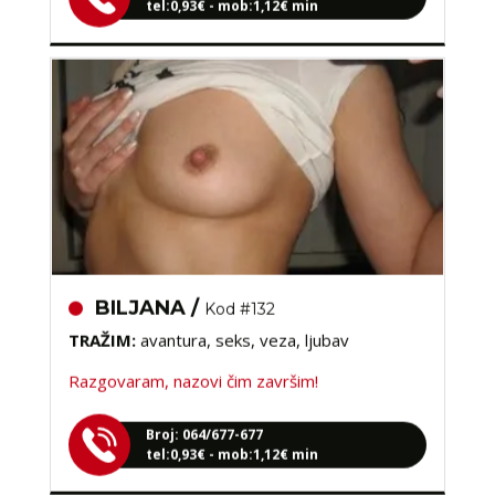
BILJANA /
Kod #132
TRAŽIM:
avantura, seks, veza, ljubav
Razgovaram, nazovi čim završim!
Broj: 064/677-677
tel:0,93€ - mob:1,12€ min