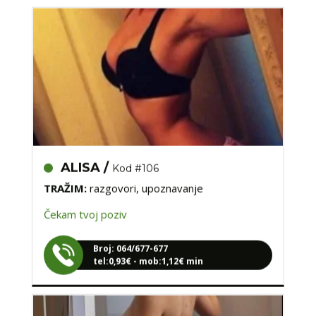
ALISA /
Kod #106
TRAŽIM:
razgovori, upoznavanje
Čekam tvoj poziv
Broj: 064/677-677
tel:0,93€ - mob:1,12€ min