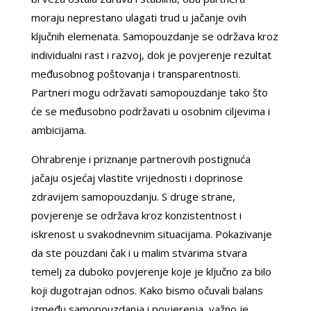
moraju neprestano ulagati trud u jačanje ovih
ključnih elemenata. Samopouzdanje se održava kroz
individualni rast i razvoj, dok je povjerenje rezultat
međusobnog poštovanja i transparentnosti.
Partneri mogu održavati samopouzdanje tako što
će se međusobno podržavati u osobnim ciljevima i
ambicijama.
Ohrabrenje i priznanje partnerovih postignuća
jačaju osjećaj vlastite vrijednosti i doprinose
zdravijem samopouzdanju. S druge strane,
povjerenje se održava kroz konzistentnost i
iskrenost u svakodnevnim situacijama. Pokazivanje
da ste pouzdani čak i u malim stvarima stvara
temelj za duboko povjerenje koje je ključno za bilo
koji dugotrajan odnos. Kako bismo očuvali balans
između samopouzdanja i povjerenja, važno je