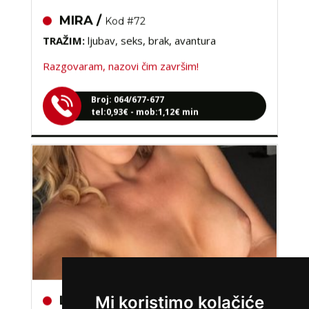
MIRA /
Kod #72
TRAŽIM:
ljubav, seks, brak, avantura
Razgovaram, nazovi čim završim!
Broj: 064/677-677
tel:0,93€ - mob:1,12€ min
LILIANA /
Kod #69
Mi koristimo kolačiće
TRAŽIM:
ljubav, veza, napaljivanje, razmjena