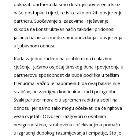
pokazati partneru da smo dostojni povjerenja kroz
naše postupke i riječi, te isto tako pružiti povjerenje
partneru. Suočavanje s izazovima i rješavanje
sukoba na konstruktivan način također pridonosi
jačanju balansa između samopouzdanja i povjerenja
u ljubavnom odnosu.
Kada zajedno radimo na problemima i nalazimo
rješenja, jačamo osjećaj timskog duha i povjerenja u
partnerovu sposobnost da bude podrška u teškim
trenucima. Važno je napomenuti da ovaj balans nije
statičan; on zahtijeva kontinuirani rad i prilagodbu.
Svaki partner mora biti spreman raditi na sebi i na
odnosu, jer samo tako mogu očekivati da će njihova
veza cvjetati. Otvoreni razgovori o osobnim
nesigurnostima, strahovima i očekivanjima pomažu
u izgradnji dubokog razumijevanja i empatije, što je