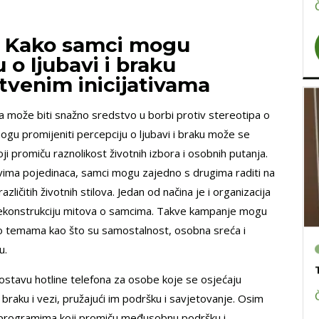
a: Kako samci mogu
 o ljubavi i braku
tvenim inicijativama
ma može biti snažno sredstvo u borbi protiv stereotipa o
gu promijeniti percepciju o ljubavi i braku može se
ji promiču raznolikost životnih izbora i osobnih putanja.
avima pojedinaca, samci mogu zajedno s drugima raditi na
zličitih životnih stilova. Jedan od načina je i organizacija
a dekonstrukciju mitova o samcima. Takve kampanje mogu
e o temama kao što su samostalnost, osobna sreća i
u.
ostavu hotline telefona za osobe koje se osjećaju
raku i vezi, pružajući im podršku i savjetovanje. Osim
 programima koji promiču međusobnu podršku i