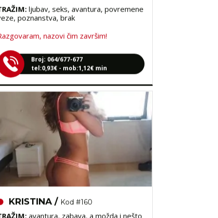
veze, poznanstva, brak
Razgovaram, nazovi čim završim!
Broj: 064/677-677
tel:0,93€ - mob:1,12€ min
KRISTINA /
Kod #160
TRAŽIM:
avantura, zabava, a možda i nešto
više