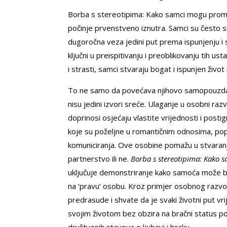
Borba s stereotipima: Kako samci mogu promije
počinje prvenstveno iznutra. Samci su često su
dugoročna veza jedini put prema ispunjenju i
ključni u preispitivanju i preoblikovanju tih ust
i strasti, samci stvaraju bogat i ispunjen živ
To ne samo da povećava njihovo samopouzdanje
nisu jedini izvori sreće. Ulaganje u osobni razvo
doprinosi osjećaju vlastite vrijednosti i posti
koje su poželjne u romantičnim odnosima, pop
komuniciranja. Ove osobine pomažu u stvaranju 
partnerstvo ili ne.
Borba s stereotipima: Kako s
uključuje demonstriranje kako samoća može bit
na ‘pravu’ osobu. Kroz primjer osobnog razvoja
predrasude i shvate da je svaki životni put vri
svojim životom bez obzira na bračni status pos