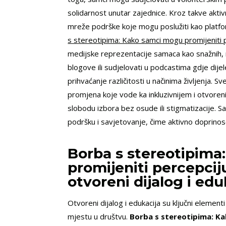
solidarnost unutar zajednice. Kroz takve akt
mreže podrške koje mogu poslužiti kao platf
s stereotipima: Kako samci mogu promijeniti pe
medijske reprezentacije samaca kao snažnih, n
blogove ili sudjelovati u podcastima gdje dijel
prihvaćanje različitosti u načinima življenja. 
promjena koje vode ka inkluzivnijem i otvoren
slobodu izbora bez osude ili stigmatizacije. S
podršku i savjetovanje, čime aktivno doprinose
Borba s stereotipim
promijeniti percepciju
otvoreni dijalog i edu
Otvoreni dijalog i edukacija su ključni element
mjestu u društvu.
Borba s stereotipima: Kak