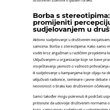
društvenih stavova o ljubavi i braku.
Borba s stereotipim
promijeniti percepciju
sudjelovanjem u druš
Aktivno sudjelovanje u društvenim inicijativa
samcima. Borba s stereotipima: Kako samci mo
voditi kroz angažman u različitim projektima ko
Uključivanjem u organizacije koje se bave pr
osvještavanju javnosti o važnosti prihvaćanja ra
ili sudjelovanje u kampanjama koje ciljaju n
uključivati radionice, seminare i javne debat
neovisnost o braku kao društvenom očekivanj
Samci također mogu pokrenuti ili podržati usp
pritisnute da udovolje društvenim normama o b
toga, samci mogu sudjelovati u volonterskim