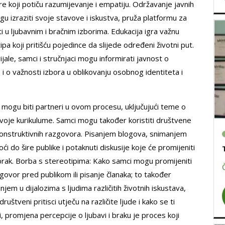
 koji potiču razumijevanje i empatiju. Održavanje javnih
mogu izraziti svoje stavove i iskustva, pruža platformu za
i u ljubavnim i bračnim izborima. Edukacija igra važnu
ipa koji pritišću pojedince da slijede određeni životni put.
ale, samci i stručnjaci mogu informirati javnost o
i o važnosti izbora u oblikovanju osobnog identiteta i
je mogu biti partneri u ovom procesu, uključujući teme o
u svoje kurikulume. Samci mogu također koristiti društvene
e konstruktivnih razgovora. Pisanjem blogova, snimanjem
i do šire publike i potaknuti diskusije koje će promijeniti
i brak. Borba s stereotipima: Kako samci mogu promijeniti
 govor pred publikom ili pisanje članaka; to također
njem u dijalozima s ljudima različitih životnih iskustava,
štveni pritisci utječu na različite ljude i kako se ti
i, promjena percepcije o ljubavi i braku je proces koji