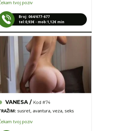
Broj: 064/677-677
tel:0,93€ - mob:1,12€ min
VANESA /
Kod #74
TRAŽIM:
susret, avantura, veza, seks
Čekam tvoj poziv
Broj: 064/677-677