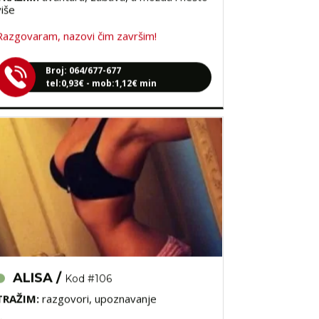
Razgovaram, nazovi čim završim!
Broj: 064/677-677
tel:0,93€ - mob:1,12€ min
ALISA /
Kod #106
TRAŽIM:
razgovori, upoznavanje
Čekam tvoj poziv