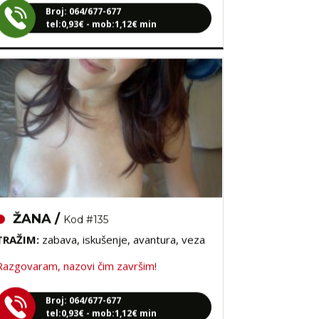
tel:0,93€ - mob:1,12€ min
ŽANA /
Kod #135
TRAŽIM:
zabava, iskušenje, avantura, veza
Razgovaram, nazovi čim završim!
Broj: 064/677-677
tel:0,93€ - mob:1,12€ min