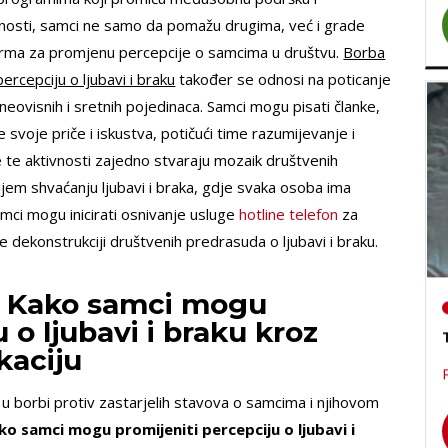
ivnosti, samci ne samo da pomažu drugima, već i grade
orma za promjenu percepcije o samcima u društvu.
Borba
rcepciju o ljubavi i braku
također se odnosi na poticanje
eovisnih i sretnih pojedinaca. Samci mogu pisati članke,
e svoje priče i iskustva, potičući time razumijevanje i
Sve te aktivnosti zajedno stvaraju mozaik društvenih
ijem shvaćanju ljubavi i braka, gdje svaka osoba ima
amci mogu inicirati osnivanje usluge
hotline telefon
za
 dekonstrukciji društvenih predrasuda o ljubavi i braku.
a: Kako samci mogu
 o ljubavi i braku kroz
kaciju
i u borbi protiv zastarjelih stavova o samcima i njihovom
o samci mogu promijeniti percepciju o ljubavi i