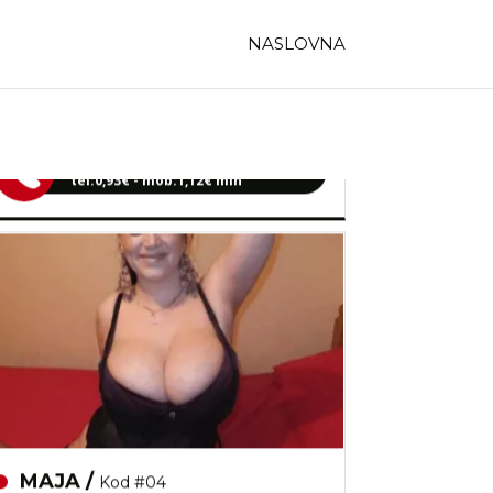
TRAŽIM:
ljubav, veza, napaljivanje,
razmjena slika
NASLOVNA
Razgovaram, nazovi čim završim!
Broj: 064/677-677
tel:0,93€ - mob:1,12€ min
MAJA /
Kod #04
TRAŽIM:
ljubav, seks, avantura, povremene