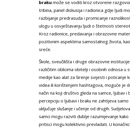
braku
može se voditi kroz otvorene razgovore
tribina, panel diskusija i radionica gdje ljudi 
razbijanje predrasuda i promicanje raznolikost
ulogu u osvještavanju ljudi o štetnosti stereot
Kroz radionice, predavanja i obrazovne materij
pozitivnim aspektima samostalnog života, kao 
sreće.
Škole, sveučilišta i druge obrazovne instituci
različitim oblicima obitelji i osobnih odnosa 
medije kao alat za širenje svijesti i poticanj
videa ili korištenjem hashtagova, moguće je doć
način na koji društvo gleda na samce, ljubav 
percepciju o ljubavi i braku ne zahtijeva samo
uključuje slušanje i učenje od drugih. Sudjelova
samci mogu razviti dublje razumijevanje kako dru
pritisci mogu kolektivno prevladati. U konačnic