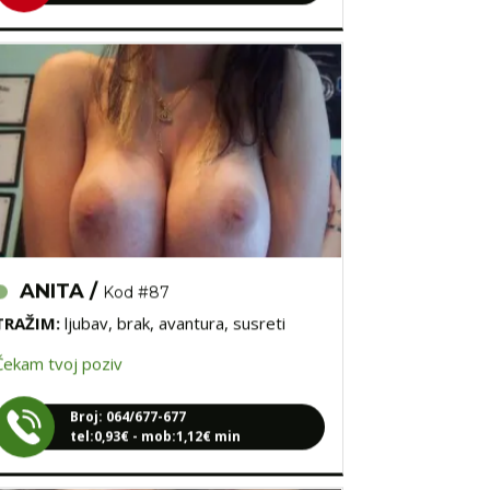
ANITA /
Kod #87
TRAŽIM:
ljubav, brak, avantura, susreti
Čekam tvoj poziv
Broj: 064/677-677
tel:0,93€ - mob:1,12€ min