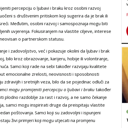
niti percepciju o ljubavi i braku kroz osobni razvoj
očeni s društvenim pritiskom koji sugerira da je brak ili
 sreći. Međutim, osobni razvoj i samospoznaja mogu biti
aljenih uvjerenja. Fokusiranjem na vlastite ciljeve, interese
ot neovisan o partnerskom statusu.
 i zadovoljstvo, već i pokazuje okolini da ljubav i brak
j, bilo kroz obrazovanje, karijeru, hobije ili volontiranje,
gnuća. Samci koji rade na sebi također razvijaju kvalitete
ut emocionalne zrelosti, neovisnosti i sposobnosti
zdravijih i sretnijih veza, bilo da se pojedinac odluči za
amci mogu promijeniti percepciju o ljubavi i braku
također
i plodno razdoblje za rast i razvoj, a ne samo čekanje
, samci mogu inspirirati druge da preispitaju vlastite
jedan poštovanja. Samci koji su zadovoljni i ispunjeni
taju živi primjeri koji mogu utjecati na promjenu