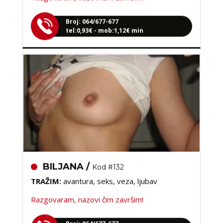
Broj: 064/677-677
tel:0,93€ - mob:1,12€ min
BILJANA /
Kod #132
TRAŽIM:
avantura, seks, veza, ljubav
Razgovaram, nazovi čim završim!
Broj: 064/677-677