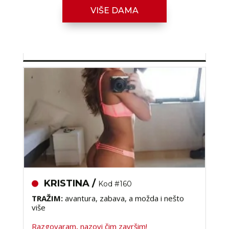
Razgovaram, nazovi čim završim!
VIŠE DAMA
Broj: 064/677-677
tel:0,93€ - mob:1,12€ min
KRISTINA /
Kod #160
TRAŽIM:
avantura, zabava, a možda i nešto
više
Razgovaram, nazovi čim završim!