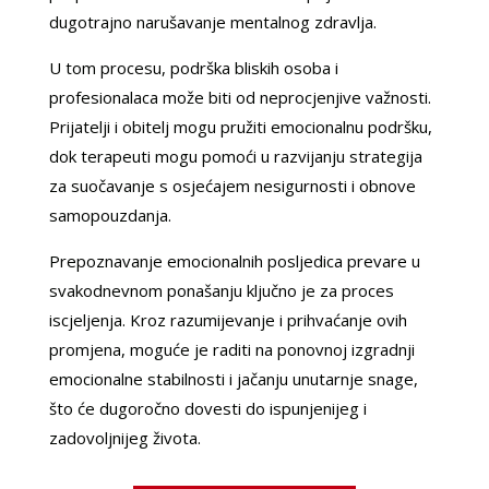
dugotrajno narušavanje mentalnog zdravlja.
U tom procesu, podrška bliskih osoba i
profesionalaca može biti od neprocjenjive važnosti.
Prijatelji i obitelj mogu pružiti emocionalnu podršku,
dok terapeuti mogu pomoći u razvijanju strategija
za suočavanje s osjećajem nesigurnosti i obnove
samopouzdanja.
Prepoznavanje emocionalnih posljedica prevare u
svakodnevnom ponašanju ključno je za proces
iscjeljenja. Kroz razumijevanje i prihvaćanje ovih
promjena, moguće je raditi na ponovnoj izgradnji
emocionalne stabilnosti i jačanju unutarnje snage,
LILIANA /
Kod #69
što će dugoročno dovesti do ispunjenijeg i
TRAŽIM:
ljubav, veza, napaljivanje, razmjena
zadovoljnijeg života.
slika