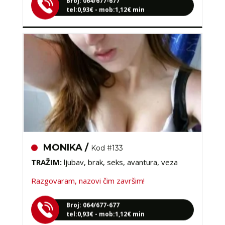
tel:0,93€ - mob:1,12€ min
MONIKA /
Kod #133
TRAŽIM:
ljubav, brak, seks, avantura, veza
Razgovaram, nazovi čim završim!
Broj: 064/677-677
tel:0,93€ - mob:1,12€ min