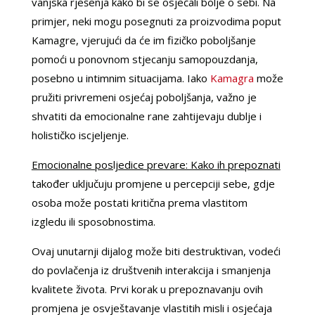
vanjska rješenja kako bi se osjećali bolje o sebi. Na
primjer, neki mogu posegnuti za proizvodima poput
Kamagre, vjerujući da će im fizičko poboljšanje
pomoći u ponovnom stjecanju samopouzdanja,
posebno u intimnim situacijama. Iako
Kamagra
može
pružiti privremeni osjećaj poboljšanja, važno je
shvatiti da emocionalne rane zahtijevaju dublje i
holističko iscjeljenje.
Emocionalne posljedice prevare: Kako ih prepoznati
također uključuju promjene u percepciji sebe, gdje
osoba može postati kritična prema vlastitom
izgledu ili sposobnostima.
Ovaj unutarnji dijalog može biti destruktivan, vodeći
do povlačenja iz društvenih interakcija i smanjenja
kvalitete života. Prvi korak u prepoznavanju ovih
promjena je osvještavanje vlastitih misli i osjećaja