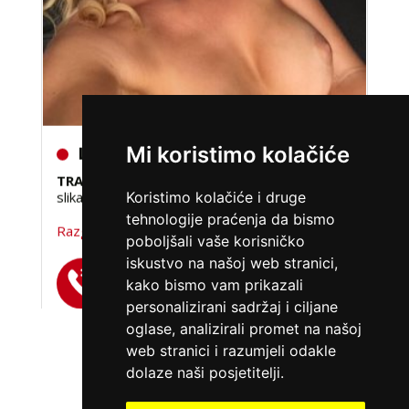
LILIANA /
Kod #69
Mi koristimo kolačiće
TRAŽIM:
ljubav, veza, napaljivanje, razmjena
slika
Koristimo kolačiće i druge
Razgovaram, nazovi čim završim!
tehnologije praćenja da bismo
poboljšali vaše korisničko
Broj: 064/677-677
iskustvo na našoj web stranici,
tel:0,93€ - mob:1,12€ min
kako bismo vam prikazali
personalizirani sadržaj i ciljane
oglase, analizirali promet na našoj
web stranici i razumjeli odakle
VIŠE DAMA
dolaze naši posjetitelji.