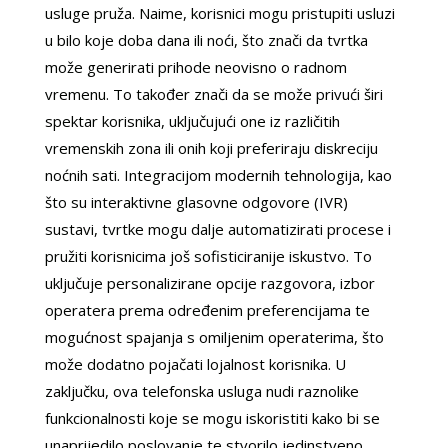
usluge pruža. Naime, korisnici mogu pristupiti usluzi
u bilo koje doba dana ili noći, što znači da tvrtka
može generirati prihode neovisno o radnom
vremenu. To također znači da se može privući širi
spektar korisnika, uključujući one iz različitih
vremenskih zona ili onih koji preferiraju diskreciju
noćnih sati. Integracijom modernih tehnologija, kao
što su interaktivne glasovne odgovore (IVR)
sustavi, tvrtke mogu dalje automatizirati procese i
pružiti korisnicima još sofisticiranije iskustvo. To
uključuje personalizirane opcije razgovora, izbor
operatera prema određenim preferencijama te
mogućnost spajanja s omiljenim operaterima, što
može dodatno pojačati lojalnost korisnika. U
zaključku, ova telefonska usluga nudi raznolike
funkcionalnosti koje se mogu iskoristiti kako bi se
unaprijedilo poslovanje te stvorilo jedinstveno