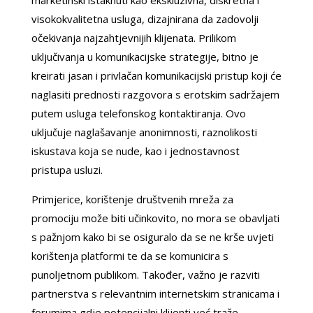
marketinški istaknuti kao ekskluzivna, diskretna i
visokokvalitetna usluga, dizajnirana da zadovolji
očekivanja najzahtjevnijih klijenata. Prilikom
uključivanja u komunikacijske strategije, bitno je
kreirati jasan i privlačan komunikacijski pristup koji će
naglasiti prednosti razgovora s erotskim sadržajem
putem usluga telefonskog kontaktiranja. Ovo
uključuje naglašavanje anonimnosti, raznolikosti
iskustava koja se nude, kao i jednostavnost
pristupa usluzi.
Primjerice, korištenje društvenih mreža za
promociju može biti učinkovito, no mora se obavljati
s pažnjom kako bi se osiguralo da se ne krše uvjeti
korištenja platformi te da se komunicira s
punoljetnom publikom. Također, važno je razviti
partnerstva s relevantnim internetskim stranicama i
forumima gdje potencijalni klijenti već traže