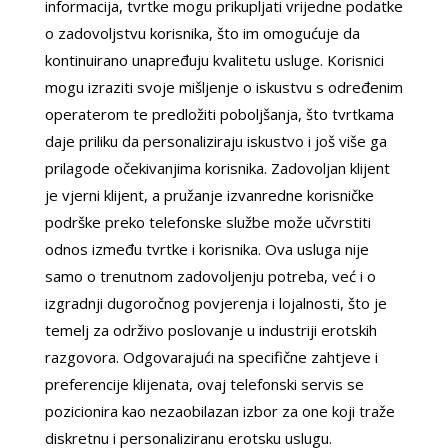
informacija, tvrtke mogu prikupljati vrijedne podatke
o zadovoljstvu korisnika, što im omogućuje da
kontinuirano unapređuju kvalitetu usluge. Korisnici
mogu izraziti svoje mišljenje o iskustvu s određenim
operaterom te predložiti poboljšanja, što tvrtkama
daje priliku da personaliziraju iskustvo i još više ga
prilagode očekivanjima korisnika. Zadovoljan klijent
je vjerni klijent, a pružanje izvanredne korisničke
podrške preko telefonske službe može učvrstiti
odnos između tvrtke i korisnika. Ova usluga nije
samo o trenutnom zadovoljenju potreba, već i o
izgradnji dugoročnog povjerenja i lojalnosti, što je
temelj za održivo poslovanje u industriji erotskih
razgovora. Odgovarajući na specifične zahtjeve i
preferencije klijenata, ovaj telefonski servis se
pozicionira kao nezaobilazan izbor za one koji traže
diskretnu i personaliziranu erotsku uslugu.