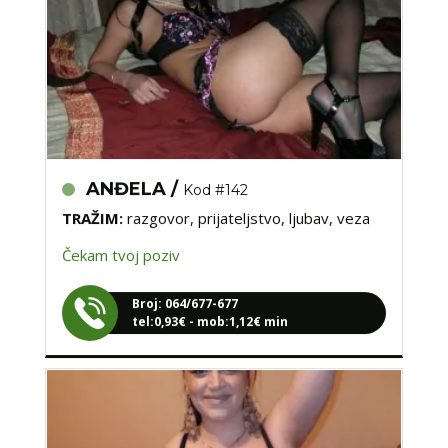
ANĐELA /
Kod #142
TRAŽIM:
razgovor, prijateljstvo, ljubav, veza
Čekam tvoj poziv
Broj: 064/677-677
tel:0,93€ - mob:1,12€ min