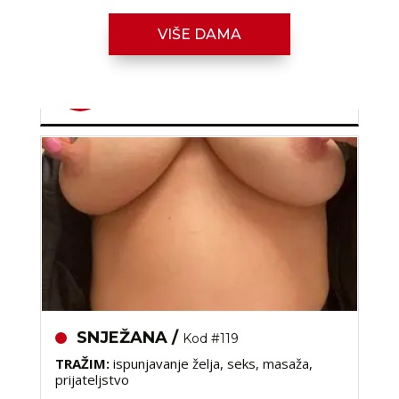
Razgovaram, nazovi čim završim!
VIŠE DAMA
Broj: 064/677-677
tel:0,93€ - mob:1,12€ min
SNJEŽANA /
Kod #119
TRAŽIM:
ispunjavanje želja, seks, masaža,
prijateljstvo
Razgovaram, nazovi čim završim!