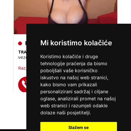
MAJA /
Kod #04
Mi koristimo kolačiće
TRAŽIM:
ljubav, seks, avantura, povremene
veze, poznanstva, brak
Koristimo kolačiće i druge
Razgovaram, nazovi čim završim!
tehnologije praćenja da bismo
poboljšali vaše korisničko
Broj: 064/677-677
iskustvo na našoj web stranici,
tel:0,93€ - mob:1,12€ min
kako bismo vam prikazali
personalizirani sadržaj i ciljane
oglase, analizirali promet na našoj
web stranici i razumjeli odakle
VIŠE DAMA
dolaze naši posjetitelji.
Slažem se