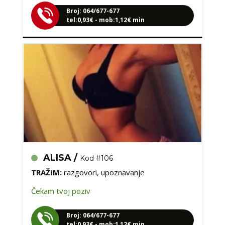
Broj: 064/677-677
tel:0,93€ - mob:1,12€ min
ALISA /
Kod #106
TRAŽIM:
razgovori, upoznavanje
Čekam tvoj poziv
Broj: 064/677-677
tel:0,93€ - mob:1,12€ min