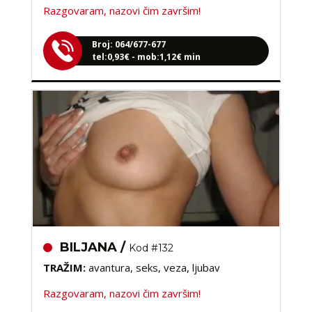
Broj: 064/677-677
tel:0,93€ - mob:1,12€ min
BILJANA /
Kod #132
TRAŽIM:
avantura, seks, veza, ljubav
Razgovaram, nazovi čim završim!