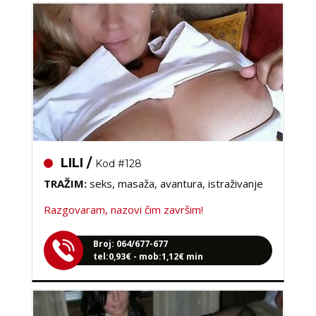
LILI /
Kod #128
TRAŽIM:
seks, masaža, avantura, istraživanje
Razgovaram, nazovi čim završim!
Broj: 064/677-677
tel:0,93€ - mob:1,12€ min