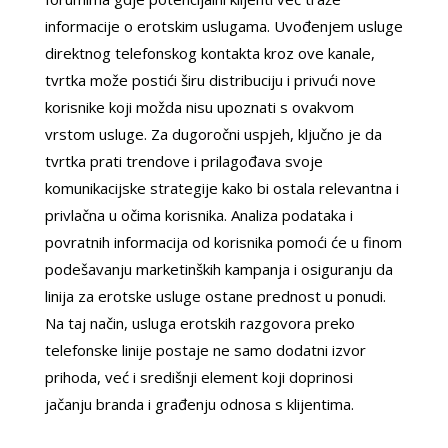
informacije o erotskim uslugama. Uvođenjem usluge
direktnog telefonskog kontakta kroz ove kanale,
tvrtka može postići širu distribuciju i privući nove
korisnike koji možda nisu upoznati s ovakvom
vrstom usluge. Za dugoročni uspjeh, ključno je da
tvrtka prati trendove i prilagođava svoje
komunikacijske strategije kako bi ostala relevantna i
privlačna u očima korisnika. Analiza podataka i
povratnih informacija od korisnika pomoći će u finom
podešavanju marketinških kampanja i osiguranju da
linija za erotske usluge ostane prednost u ponudi.
Na taj način, usluga erotskih razgovora preko
telefonske linije postaje ne samo dodatni izvor
prihoda, već i središnji element koji doprinosi
MAJA /
Kod #04
jačanju branda i građenju odnosa s klijentima.
TRAŽIM:
ljubav, seks, avantura, povremene
veze, poznanstva, brak