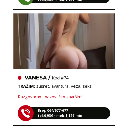
VANESA /
Kod #74
TRAŽIM:
susret, avantura, veza, seks
Razgovaram, nazovi čim završim!
Broj: 064/677-677
tel:0,93€ - mob:1,12€ min