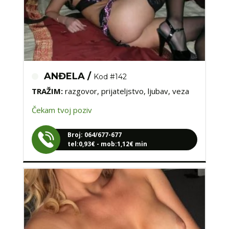
ANĐELA /
Kod #142
TRAŽIM:
razgovor, prijateljstvo, ljubav, veza
Čekam tvoj poziv
Broj: 064/677-677
tel:0,93€ - mob:1,12€ min