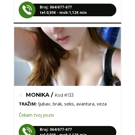
Broj: 064/677-677
tel:0,93€ - mob:1,12€ min
MONIKA /
Kod #133
TRAŽIM:
ljubav, brak, seks, avantura, veza
Čekam tvoj poziv
Broj: 064/677-677
tel:0,93€ - mob:1,12€ min