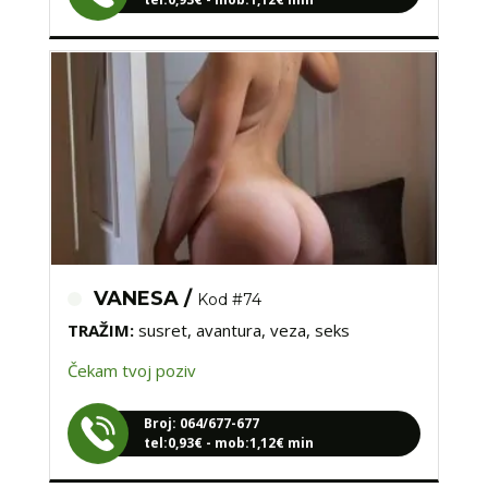
VANESA /
Kod #74
TRAŽIM:
susret, avantura, veza, seks
Čekam tvoj poziv
Broj: 064/677-677
tel:0,93€ - mob:1,12€ min