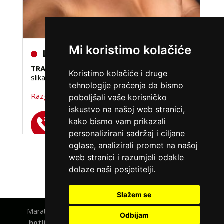
LILIANA /
Kod #69
Mi koristimo kolačiće
TRAŽIM:
ljubav, veza, napaljivanje, razmjena
slika
Koristimo kolačiće i druge
tehnologije praćenja da bismo
Razgovaram, nazovi čim završim!
poboljšali vaše korisničko
iskustvo na našoj web stranici,
Broj: 064/677-677
kako bismo vam prikazali
tel:0,93€ - mob:1,12€ min
personalizirani sadržaj i ciljane
oglase, analizirali promet na našoj
web stranici i razumjeli odakle
VIŠE DAMA
dolaze naši posjetitelji.
Slažem se
Maratela mreže d.o.o., 072700700, +18 Copyright Ⓒ
Odbijam
hotlinezagreb.com
| Usluge smiju koristiti osobe