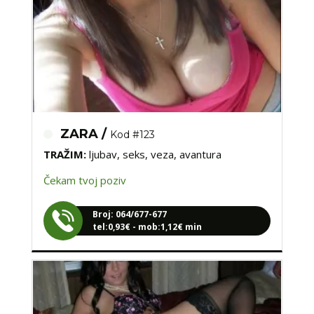
ZARA /
Kod #123
TRAŽIM:
ljubav, seks, veza, avantura
Čekam tvoj poziv
Broj: 064/677-677
tel:0,93€ - mob:1,12€ min