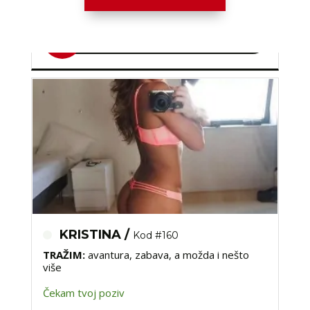
Broj: 064/677-677
tel:0,93€ - mob:1,12€ min
KRISTINA /
Kod #160
TRAŽIM:
avantura, zabava, a možda i nešto
više
Čekam tvoj poziv