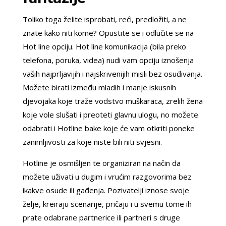
Toliko toga želite isprobati, reći, predložiti, a ne
znate kako niti kome? Opustite se i odlučite se na
Hot line opciju. Hot line komunikacija (bila preko
telefona, poruka, videa) nudi vam opciju iznošenja
vaših najprljavijih i najskrivenijih misli bez osuđivanja.
Možete birati između mladih i manje iskusnih
djevojaka koje traže vodstvo muškaraca, zrelih žena
koje vole slušati i preoteti glavnu ulogu, no možete
odabrati i Hotline bake koje će vam otkriti poneke
zanimljivosti za koje niste bili niti svjesni.
Hotline je osmišljen te organiziran na način da
možete uživati u dugim i vrućim razgovorima bez
ikakve osude ili gađenja. Pozivatelji iznose svoje
želje, kreiraju scenarije, pričaju i u svemu tome ih
prate odabrane partnerice ili partneri s druge