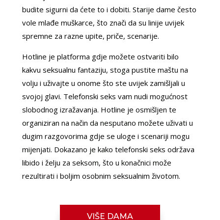
budite sigurni da ćete to i dobiti. Starije dame često
vole mlađe muškarce, što znači da su linije uvijek
spremne za razne upite, priče, scenarije.
Hotline je platforma gdje možete ostvariti bilo
kakvu seksualnu fantaziju, stoga pustite maštu na
volju i uživajte u onome što ste uvijek zamišljali u
svojoj glavi. Telefonski seks vam nudi mogućnost
slobodnog izražavanja. Hotline je osmišljen te
organiziran na način da nesputano možete uživati u
dugim razgovorima gdje se uloge i scenariji mogu
mijenjati. Dokazano je kako telefonski seks održava
libido i želju za seksom, što u konačnici može
LILIANA /
Kod #69
rezultirati i boljim osobnim seksualnim životom.
TRAŽIM:
ljubav, veza, napaljivanje, razmjena
slika
Razgovaram, nazovi čim završim!
VIŠE DAMA