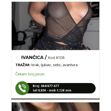
IVANČICA /
Kod #108
TRAŽIM:
brak, ljubav, seks, avantura
Čekam tvoj poziv
Broj: 064/677-677
tel:0,93€ - mob:1,12€ min