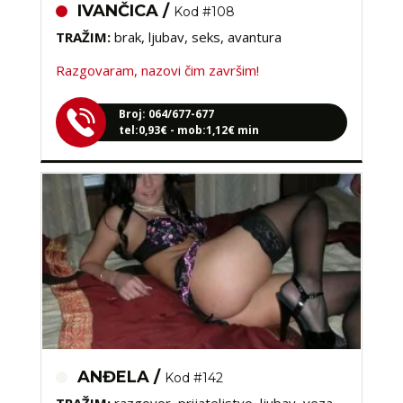
TRAŽIM:
brak, ljubav, seks, avantura
Razgovaram, nazovi čim završim!
Broj: 064/677-677
tel:0,93€ - mob:1,12€ min
ANĐELA /
Kod #142
TRAŽIM:
razgovor, prijateljstvo, ljubav, veza