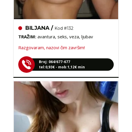
BILJANA /
Kod #132
TRAŽIM:
avantura, seks, veza, ljubav
Razgovaram, nazovi čim završim!
Broj: 064/677-677
tel:0,93€ - mob:1,12€ min