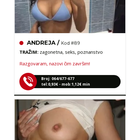
ANDREJA /
Kod #89
TRAŽIM:
zagonetna, seks, poznanstvo
Razgovaram, nazovi čim završim!
Broj: 064/677-677
tel:0,93€ - mob:1,12€ min