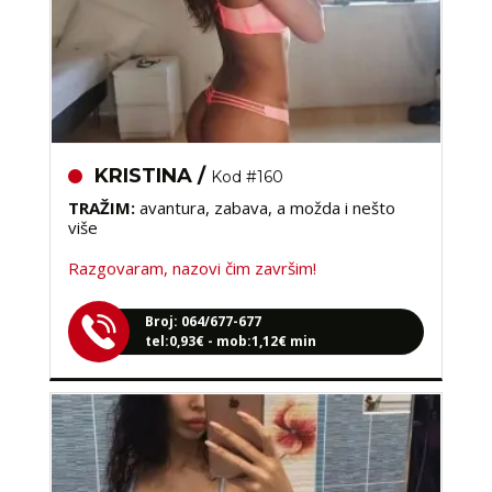
KRISTINA /
Kod #160
TRAŽIM:
avantura, zabava, a možda i nešto
više
Razgovaram, nazovi čim završim!
Broj: 064/677-677
tel:0,93€ - mob:1,12€ min