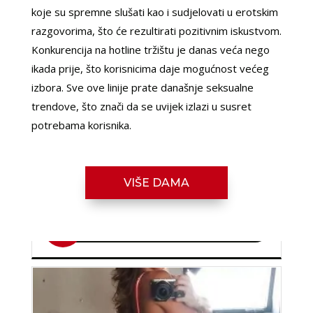
koje su spremne slušati kao i sudjelovati u erotskim
razgovorima, što će rezultirati pozitivnim iskustvom.
Konkurencija na hotline tržištu je danas veća nego
ikada prije, što korisnicima daje mogućnost većeg
izbora. Sve ove linije prate današnje seksualne
trendove, što znači da se uvijek izlazi u susret
LILIANA /
Kod #69
potrebama korisnika.
TRAŽIM:
ljubav, veza, napaljivanje, razmjena
slika
Razgovaram, nazovi čim završim!
VIŠE DAMA
Broj: 064/677-677
tel:0,93€ - mob:1,12€ min