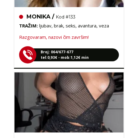
MONIKA /
Kod #133
TRAŽIM:
ljubav, brak, seks, avantura, veza
Razgovaram, nazovi čim završim!
Broj: 064/677-677
tel:0,93€ - mob:1,12€ min
IVANČICA /
Kod #108