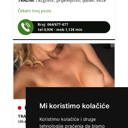
Čekam tvoj poziv
Broj: 064/677-677
tel:0,93€ - mob:1,12€ min
LILIANA /
Kod #69
Mi koristimo kolačiće
TRAŽIM:
ljubav, veza, napaljivanje, razmjena
slika
Koristimo kolačiće i druge
tehnologije praćenja da bismo
Razgovaram, nazovi čim završim!