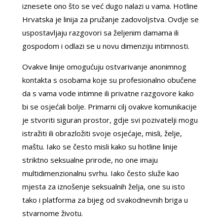
iznesete ono što se već dugo nalazi u vama. Hotline
Hrvatska je linija za pružanje zadovoljstva. Ovdje se
uspostavljaju razgovori sa željenim damama ili
gospodom i odlazi se u novu dimenziju intimnosti.
Ovakve linije omogućuju ostvarivanje anonimnog
kontakta s osobama koje su profesionalno obučene
da s vama vode intimne ili privatne razgovore kako
bi se osjećali bolje. Primarni cilj ovakve komunikacije
je stvoriti siguran prostor, gdje svi pozivatelji mogu
istražiti ili obrazložiti svoje osjećaje, misli, želje,
maštu. Iako se često misli kako su hotline linije
striktno seksualne prirode, no one imaju
multidimenzionalnu svrhu. Iako često služe kao
mjesta za iznošenje seksualnih želja, one su isto
tako i platforma za bijeg od svakodnevnih briga u
stvarnome životu.