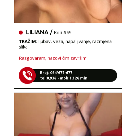
LILIANA /
Kod #69
TRAŽIM:
ljubav, veza, napaljivanje, razmjena
slika
Razgovaram, nazovi čim završim!
Broj: 064/677-677
tel:0,93€ - mob:1,12€ min