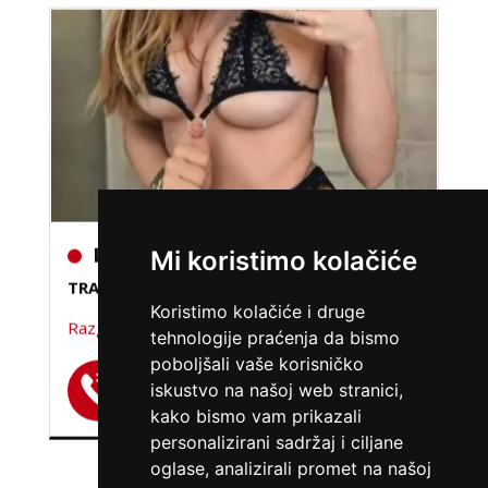
LUCIJA /
Kod #136
Mi koristimo kolačiće
TRAŽIM:
brak, veza, ljubav, avantura, seks
Razgovaram, nazovi čim završim!
Koristimo kolačiće i druge
tehnologije praćenja da bismo
Broj: 064/677-677
poboljšali vaše korisničko
tel:0,93€ - mob:1,12€ min
iskustvo na našoj web stranici,
kako bismo vam prikazali
personalizirani sadržaj i ciljane
oglase, analizirali promet na našoj