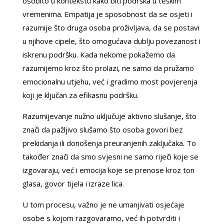
osobito u kontekstu kako biti podrška u teškim
vremenima. Empatija je sposobnost da se osjeti i
razumije što druga osoba proživljava, da se postavi
u njihove cipele, što omogućava dublju povezanost i
iskrenu podršku. Kada nekome pokažemo da
razumijemo kroz što prolazi, ne samo da pružamo
emocionalnu utjehu, već i gradimo most povjerenja
koji je ključan za efikasnu podršku.
Razumijevanje nužno uključuje aktivno slušanje, što
znači da pažljivo slušamo što osoba govori bez
prekidanja ili donošenja preuranjenih zaključaka. To
također znači da smo svjesni ne samo riječi koje se
izgovaraju, već i emocija koje se prenose kroz ton
glasa, govor tijela i izraze lica.
U tom procesu, važno je ne umanjivati osjećaje
osobe s kojom razgovaramo, već ih potvrditi i