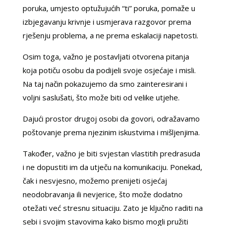
poruka, umjesto optužujućih “ti” poruka, pomaže u
izbjegavanju krivnje i usmjerava razgovor prema
rješenju problema, a ne prema eskalaciji napetosti.
Osim toga, važno je postavljati otvorena pitanja
koja potiču osobu da podijeli svoje osjećaje i misli.
Na taj način pokazujemo da smo zainteresirani i
voljni saslušati, što može biti od velike utjehe.
Dajući prostor drugoj osobi da govori, odražavamo
poštovanje prema njezinim iskustvima i mišljenjima.
Također, važno je biti svjestan vlastitih predrasuda
i ne dopustiti im da utječu na komunikaciju. Ponekad,
čak i nesvjesno, možemo prenijeti osjećaj
neodobravanja ili nevjerice, što može dodatno
otežati već stresnu situaciju. Zato je ključno raditi na
sebi i svojim stavovima kako bismo mogli pružiti