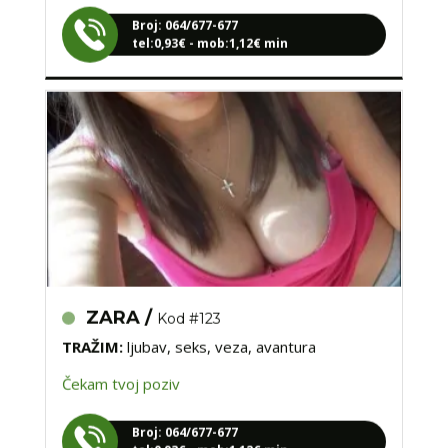
tel:0,93€ - mob:1,12€ min
ZARA /
Kod #123
TRAŽIM:
ljubav, seks, veza, avantura
Čekam tvoj poziv
Broj: 064/677-677
tel:0,93€ - mob:1,12€ min