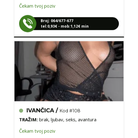
Broj: 064/677-677
tel:0,93€ - mob:1,12€ min
IVANČICA /
Kod #108
TRAŽIM:
brak, ljubav, seks, avantura
Čekam tvoj poziv
Broj: 064/677-677