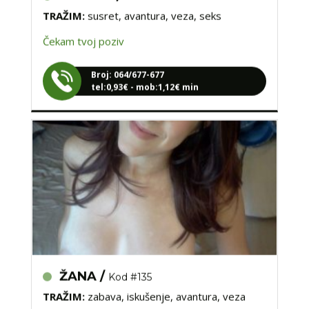
Čekam tvoj poziv
Broj: 064/677-677
tel:0,93€ - mob:1,12€ min
ŽANA /
Kod #135
TRAŽIM:
zabava, iskušenje, avantura, veza
Čekam tvoj poziv