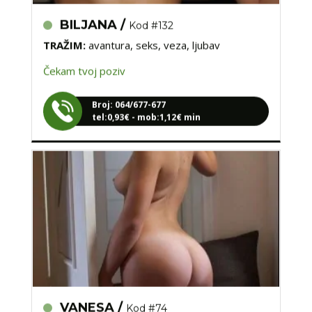
BILJANA /
Kod #132
TRAŽIM:
avantura, seks, veza, ljubav
Čekam tvoj poziv
Broj: 064/677-677
tel:0,93€ - mob:1,12€ min
VANESA /
Kod #74
TRAŽIM:
susret, avantura, veza, seks