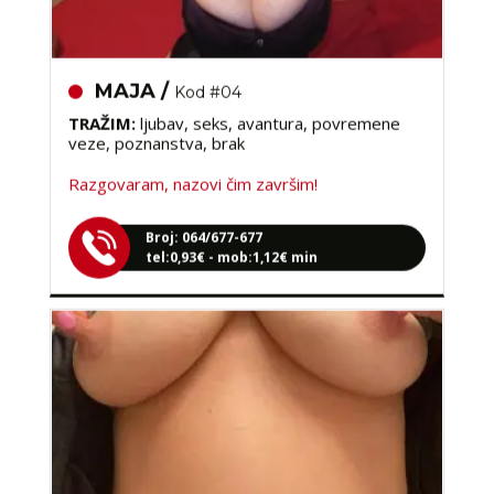
MAJA /
Kod #04
TRAŽIM:
ljubav, seks, avantura, povremene
veze, poznanstva, brak
Razgovaram, nazovi čim završim!
Broj: 064/677-677
tel:0,93€ - mob:1,12€ min