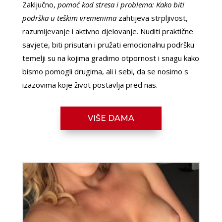
Zaključno,
pomoć kod stresa i problema: Kako biti
podrška u teškim vremenima
zahtijeva strpljivost,
razumijevanje i aktivno djelovanje. Nuditi praktične
savjete, biti prisutan i pružati emocionalnu podršku
temelji su na kojima gradimo otpornost i snagu kako
LUCIJA /
Kod #136
bismo pomogli drugima, ali i sebi, da se nosimo s
TRAŽIM:
brak, veza, ljubav, avantura, seks
izazovima koje život postavlja pred nas.
Razgovaram, nazovi čim završim!
Broj: 064/677-677
VIŠE DAMA
tel:0,93€ - mob:1,12€ min