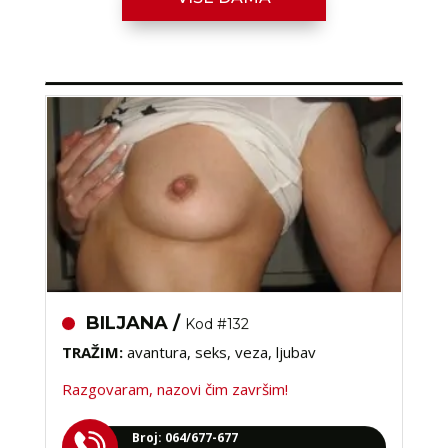
Broj: 064/677-677
tel:0,93€ - mob:1,12€ min
BILJANA /
Kod #132
TRAŽIM:
avantura, seks, veza, ljubav
Razgovaram, nazovi čim završim!
Broj: 064/677-677
tel:0,93€ - mob:1,12€ min