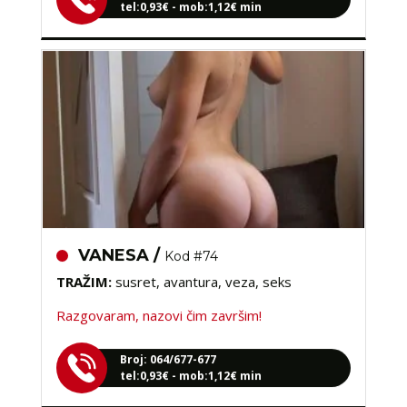
VANESA /
Kod #74
TRAŽIM:
susret, avantura, veza, seks
Razgovaram, nazovi čim završim!
Broj: 064/677-677
tel:0,93€ - mob:1,12€ min