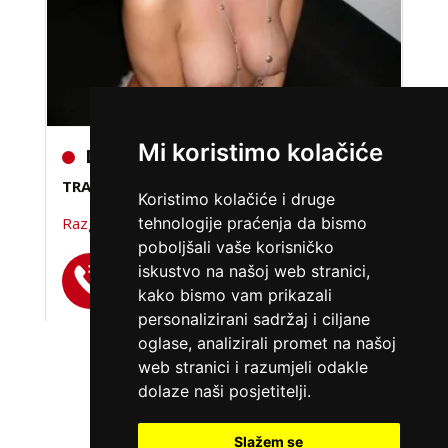
DARIA /
Kod #75
Mi koristimo kolačiće
TRAŽIM:
avantura, razgovori, seks, veza
Koristimo kolačiće i druge
Razgovaram, nazovi čim završim!
tehnologije praćenja da bismo
poboljšali vaše korisničko
Broj: 064/677-677
iskustvo na našoj web stranici,
tel:0,93€ - mob:1,12€ min
kako bismo vam prikazali
personalizirani sadržaj i ciljane
oglase, analizirali promet na našoj
web stranici i razumjeli odakle
VIŠE DAMA
dolaze naši posjetitelji.
Slažem se