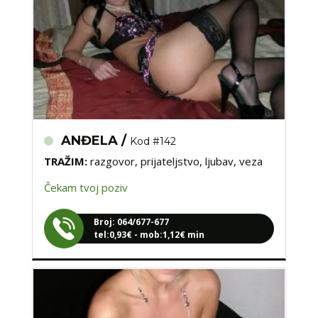
ANĐELA /
Kod #142
TRAŽIM:
razgovor, prijateljstvo, ljubav, veza
Čekam tvoj poziv
Broj: 064/677-677
tel:0,93€ - mob:1,12€ min