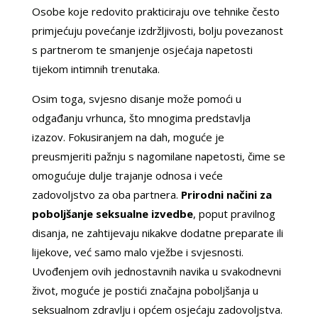
Osobe koje redovito prakticiraju ove tehnike često
primjećuju povećanje izdržljivosti, bolju povezanost
s partnerom te smanjenje osjećaja napetosti
tijekom intimnih trenutaka.
Osim toga, svjesno disanje može pomoći u
odgađanju vrhunca, što mnogima predstavlja
izazov. Fokusiranjem na dah, moguće je
preusmjeriti pažnju s nagomilane napetosti, čime se
omogućuje dulje trajanje odnosa i veće
zadovoljstvo za oba partnera.
Prirodni načini za
poboljšanje seksualne izvedbe
, poput pravilnog
disanja, ne zahtijevaju nikakve dodatne preparate ili
lijekove, već samo malo vježbe i svjesnosti.
Uvođenjem ovih jednostavnih navika u svakodnevni
život, moguće je postići značajna poboljšanja u
seksualnom zdravlju i općem osjećaju zadovoljstva.