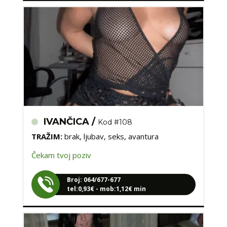
IVANČICA /
Kod #108
TRAŽIM:
brak, ljubav, seks, avantura
Čekam tvoj poziv
Broj: 064/677-677
tel:0,93€ - mob:1,12€ min