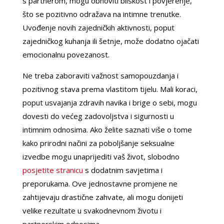
s partnerom, mogu obnoviti bliskost i povjerenje,
što se pozitivno odražava na intimne trenutke.
Uvođenje novih zajedničkih aktivnosti, poput
zajedničkog kuhanja ili šetnje, može dodatno ojačati
emocionalnu povezanost.
Ne treba zaboraviti važnost samopouzdanja i
pozitivnog stava prema vlastitom tijelu. Mali koraci,
poput usvajanja zdravih navika i brige o sebi, mogu
dovesti do većeg zadovoljstva i sigurnosti u
intimnim odnosima. Ako želite saznati više o tome
kako prirodni načini za poboljšanje seksualne
izvedbe mogu unaprijediti vaš život, slobodno
posjetite stranicu
s dodatnim savjetima i
preporukama. Ove jednostavne promjene ne
zahtijevaju drastične zahvate, ali mogu donijeti
velike rezultate u svakodnevnom životu i
partnerskim odnosima.