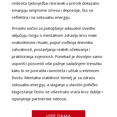
redovita tjelovježba i boravak u prirodi dokazano
smanjuju simptome stresa i depresije, što se
reflektira i na seksualnu energiju.
Prirodni načini za poboljšanje seksualne izvedbe
uključuju i brigu o mentalnom zdravlju kroz male
svakodnevne rituale, poput vođenja dnevnika
zahvalnosti, postavljanja realnih očekivanja i
prakticiranja svjesnosti. Ponekad je dovoljno samo
usporiti i posvetiti više pažnje sadašnjem trenutku
kako bi se povratila ravnoteža i užitak u intimnom
životu. Mentalna stabilnost temelj je za zdravu
seksualnu energiju, a ulaganje u vlastito psihičko
DARIA /
blagostanje često se višestruko vraća kroz dublje i
Kod #75
ispunjenije partnerske odnose.
TRAŽIM:
avantura, razgovori, seks, veza
Razgovaram, nazovi čim završim!
VIŠE DAMA