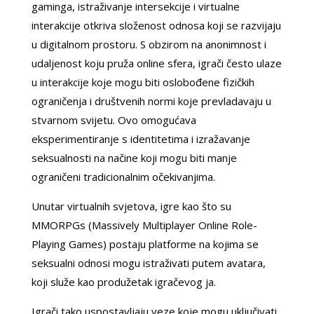
gaminga, istraživanje intersekcije i virtualne
interakcije otkriva složenost odnosa koji se razvijaju
u digitalnom prostoru. S obzirom na anonimnost i
udaljenost koju pruža online sfera, igrači često ulaze
u interakcije koje mogu biti oslobođene fizičkih
ograničenja i društvenih normi koje prevladavaju u
stvarnom svijetu. Ovo omogućava
eksperimentiranje s identitetima i izražavanje
seksualnosti na načine koji mogu biti manje
ograničeni tradicionalnim očekivanjima.
Unutar virtualnih svjetova, igre kao što su
MMORPGs (Massively Multiplayer Online Role-
Playing Games) postaju platforme na kojima se
seksualni odnosi mogu istraživati putem avatara,
koji služe kao produžetak igračevog ja.
Igrači tako uspostavljaju veze koje mogu uključivati