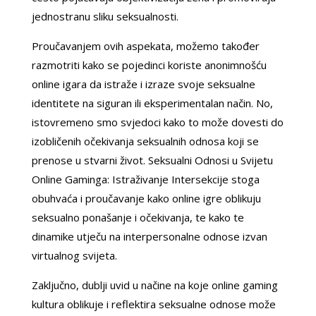
jednostranu sliku seksualnosti.
Proučavanjem ovih aspekata, možemo također
razmotriti kako se pojedinci koriste anonimnošću
online igara da istraže i izraze svoje seksualne
identitete na siguran ili eksperimentalan način. No,
istovremeno smo svjedoci kako to može dovesti do
izobličenih očekivanja seksualnih odnosa koji se
prenose u stvarni život. Seksualni Odnosi u Svijetu
Online Gaminga: Istraživanje Intersekcije stoga
obuhvaća i proučavanje kako online igre oblikuju
seksualno ponašanje i očekivanja, te kako te
dinamike utječu na interpersonalne odnose izvan
virtualnog svijeta.
Zaključno, dublji uvid u načine na koje online gaming
kultura oblikuje i reflektira seksualne odnose može