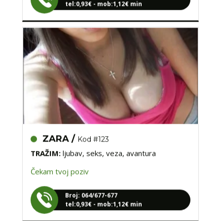
ZARA /
Kod #123
TRAŽIM:
ljubav, seks, veza, avantura
Čekam tvoj poziv
Broj: 064/677-677
tel:0,93€ - mob:1,12€ min