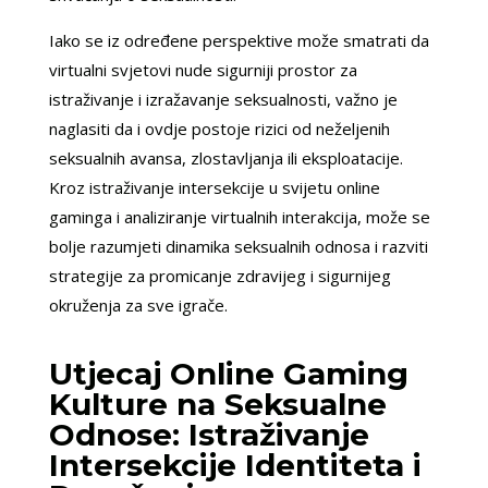
Iako se iz određene perspektive može smatrati da
virtualni svjetovi nude sigurniji prostor za
istraživanje i izražavanje seksualnosti, važno je
naglasiti da i ovdje postoje rizici od neželjenih
seksualnih avansa, zlostavljanja ili eksploatacije.
Kroz istraživanje intersekcije u svijetu online
gaminga i analiziranje virtualnih interakcija, može se
bolje razumjeti dinamika seksualnih odnosa i razviti
strategije za promicanje zdravijeg i sigurnijeg
okruženja za sve igrače.
Utjecaj Online Gaming
Kulture na Seksualne
Odnose: Istraživanje
Intersekcije Identiteta i