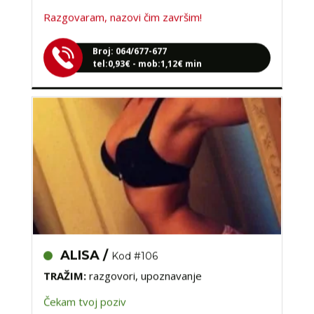
Razgovaram, nazovi čim završim!
Broj: 064/677-677
tel:0,93€ - mob:1,12€ min
ALISA /
Kod #106
TRAŽIM:
razgovori, upoznavanje
Čekam tvoj poziv